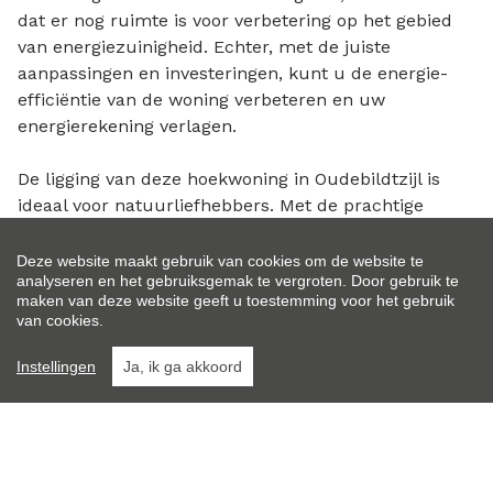
dat er nog ruimte is voor verbetering op het gebied
van energiezuinigheid. Echter, met de juiste
aanpassingen en investeringen, kunt u de energie-
efficiëntie van de woning verbeteren en uw
energierekening verlagen.
De ligging van deze hoekwoning in Oudebildtzijl is
ideaal voor natuurliefhebbers. Met de prachtige
natuur en het landschap van de Friese Waddenkust
om de hoek, kunt u genieten van lange wandelingen
Deze website maakt gebruik van cookies om de website te
analyseren en het gebruiksgemak te vergroten. Door gebruik te
of fietstochten in de omgeving.
maken van deze website geeft u toestemming voor het gebruik
van cookies.
Kortom, deze hoekwoning in Oudebildtzijl biedt een
gezellige en comfortabele woonruimte met een
Instellingen
Ja, ik ga akkoord
prachtige tuin. Met twee slaapkamers, een moderne
badkamer en voldoende ruimte om te genieten van
het buitenleven, is dit een ideale plek om uw nieuwe
thuis te maken.