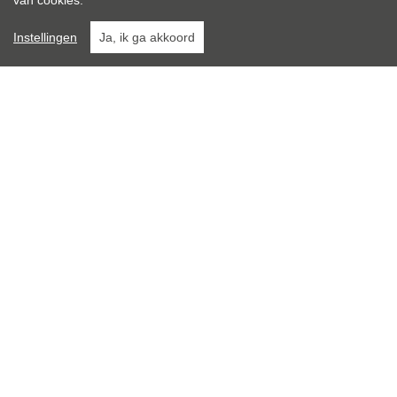
van cookies.
Instellingen
Ja, ik ga akkoord
Toering Makelaardij
Van Albadaweg 35
9078 VS Oude Bildtzijl
06 22963498
info@toeringmakelaardij.nl