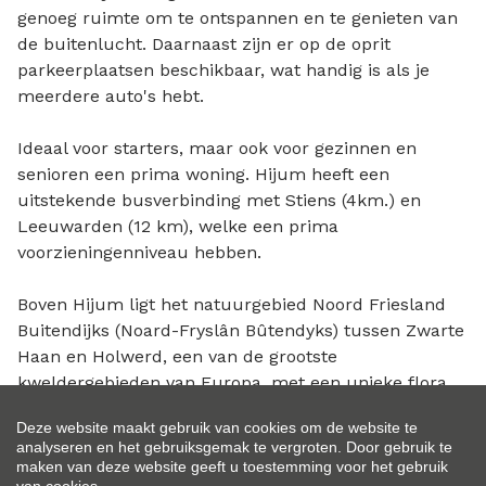
genoeg ruimte om te ontspannen en te genieten van
de buitenlucht. Daarnaast zijn er op de oprit
parkeerplaatsen beschikbaar, wat handig is als je
meerdere auto's hebt.
Ideaal voor starters, maar ook voor gezinnen en
senioren een prima woning. Hijum heeft een
uitstekende busverbinding met Stiens (4km.) en
Leeuwarden (12 km), welke een prima
voorzieningenniveau hebben.
Boven Hijum ligt het natuurgebied Noord Friesland
Buitendijks (Noard-Fryslân Bûtendyks) tussen Zwarte
Haan en Holwerd, een van de grootste
kweldergebieden van Europa, met een unieke flora
en fauna (met name veel vogelsoorten). Noord
Deze website maakt gebruik van cookies om de website te
Friesland behoort eveneens tot die gebieden in
analyseren en het gebruiksgemak te vergroten. Door gebruik te
Nederland met de schoonste lucht.
maken van deze website geeft u toestemming voor het gebruik