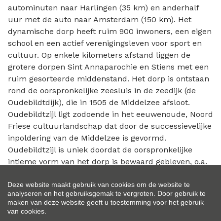
autominuten naar Harlingen (35 km) en anderhalf
uur met de auto naar Amsterdam (150 km). Het
dynamische dorp heeft ruim 900 inwoners, een eigen
school en een actief verenigingsleven voor sport en
cultuur. Op enkele kilometers afstand liggen de
grotere dorpen Sint Annaparochie en Stiens met een
ruim gesorteerde middenstand. Het dorp is ontstaan
rond de oorspronkelijke zeesluis in de zeedijk (de
Oudebildtdijk), die in 1505 de Middelzee afsloot.
Oudebildtzijl ligt zodoende in het eeuwenoude, Noord
Friese cultuurlandschap dat door de successievelijke
inpoldering van de Middelzee is gevormd.
Oudebildtzijl is uniek doordat de oorspronkelijke
intieme vorm van het dorp is bewaard gebleven, o.a.
met de sluis (“zijl”) en de vaarten die het dorp een
Deze website maakt gebruik van cookies om de website te
speciaal karakter geven. Oudebildtzijl hoort sinds
analyseren en het gebruiksgemak te vergroten. Door gebruik te
2000 tot de negen Villages of Tradition, een netwerk
maken van deze website geeft u toestemming voor het gebruik
van plattelandsdorpen in Europa waar men het
van cookies.
cultureel erfgoed in stand wil houden. Oudebildtzijl