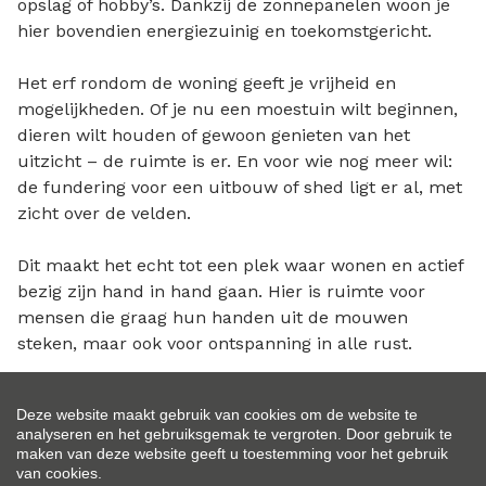
opslag of hobby’s. Dankzij de zonnepanelen woon je
hier bovendien energiezuinig en toekomstgericht.
Het erf rondom de woning geeft je vrijheid en
mogelijkheden. Of je nu een moestuin wilt beginnen,
dieren wilt houden of gewoon genieten van het
uitzicht – de ruimte is er. En voor wie nog meer wil:
de fundering voor een uitbouw of shed ligt er al, met
zicht over de velden.
Dit maakt het echt tot een plek waar wonen en actief
bezig zijn hand in hand gaan. Hier is ruimte voor
mensen die graag hun handen uit de mouwen
steken, maar ook voor ontspanning in alle rust.
De omgeving
Deze website maakt gebruik van cookies om de website te
analyseren en het gebruiksgemak te vergroten. Door gebruik te
De Friese Waddendijk, onderdeel van het UNESCO
maken van deze website geeft u toestemming voor het gebruik
Werelderfgoed Waddenzee, ligt op enkele honderden
van cookies.