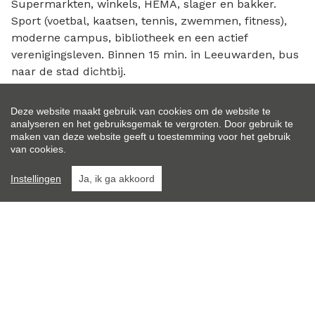
Supermarkten, winkels, HEMA, slager en bakker.
Sport (voetbal, kaatsen, tennis, zwemmen, fitness),
moderne campus, bibliotheek en een actief
verenigingsleven. Binnen 15 min. in Leeuwarden, bus
naar de stad dichtbij.
Voor wie?
Deze website maakt gebruik van cookies om de website te
Starters, alleenstaanden, senioren of gezinnen. De
analyseren en het gebruiksgemak te vergroten. Door gebruik te
maken van deze website geeft u toestemming voor het gebruik
woning geeft voldoende mogelijkheden om deze naar
van cookies.
eigen smaak in te richten. Klussers kunnen
eenvoudig verbouwen en nog meer ruimte creëren.
Instellingen
Ja, ik ga akkoord
De grote garage doet iedere hobbyist zijn hart sneller
slaan – ideaal als mancave, voor het sleutelen aan
motoren of het opknappen van meubels.