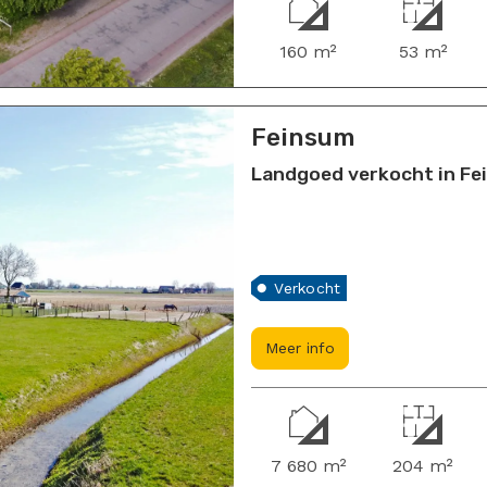
160 m²
53 m²
Feinsum
Landgoed verkocht in F
Verkocht
Meer info
7 680 m²
204 m²