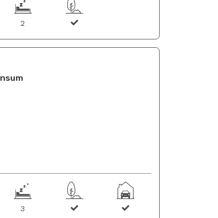
2
einsum
3