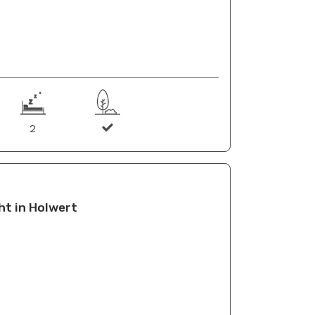
2
t in Holwert