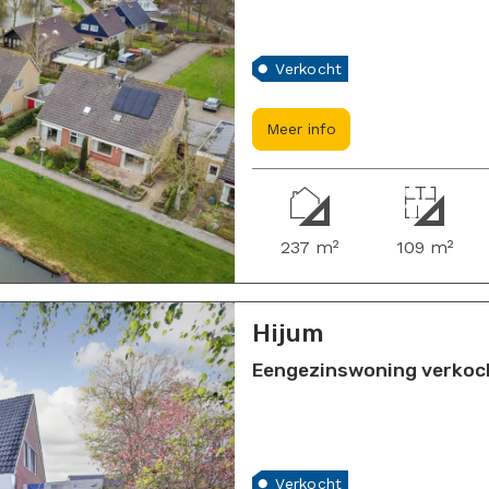
Verkocht
Meer info
237 m²
109 m²
Hijum
Eengezinswoning verkoch
Verkocht