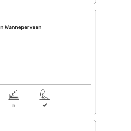
 in Wanneperveen
5