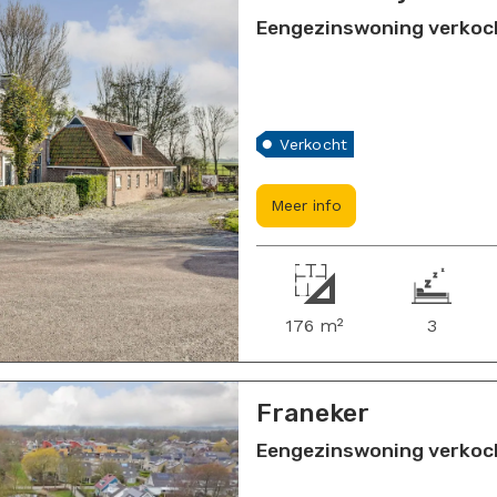
Eengezinswoning verkocht
Verkocht
Meer info
176 m²
3
Franeker
Eengezinswoning verkoch