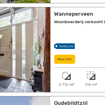
Wanneperveen
Woonboerderij verkocht
Verkocht
Meer info
3 712 m²
315 m²
Oudebildtzijl