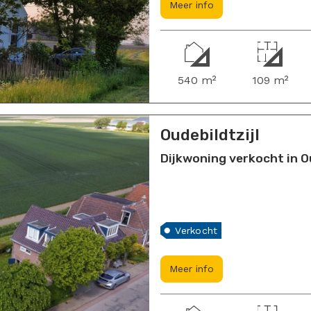
Meer info
540 m²
109 m²
Oudebildtzijl
Dijkwoning verkocht in Ou
Verkocht
Meer info