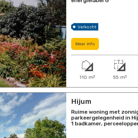
energielabel G
Verkocht
Meer info
110 m²
55 m²
Hijum
Ruime woning met zonnig
parkeergelegenheid in Hi
1 badkamer, perceelopper